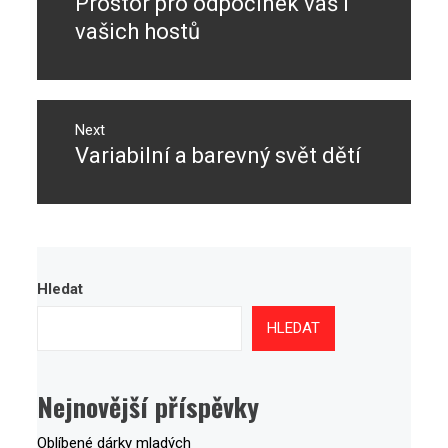
Prostor pro odpočinek váš i
Previous
příspěvek
post:
vašich hostů
Next
Variabilní a barevný svět dětí
Next
post:
Hledat
HLEDAT
Nejnovější příspěvky
Oblíbené dárky mladých