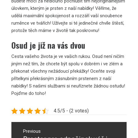
budete moci za nedlouho pochlubit tím nejoriginálnějším
úlovkem, kterým je prsten z naší nabídky! Věříme, že
udělá maximální spokojenost a rozzáří vaší snoubence
ruměnce ve tvářích! Užívejte si té jedinečné chvíle štěstí,
protože těch máme v životě tak poskrovnu!
Osud je již na vás dvou
Cesta vašeho života je ve vašich rukou. Osud není ničím
jiným než tím, že chcete být spolu v dobrém i ve zlém a
překonat všechny nežádoucí překážky! Oceňte svoji
přítelkyni překrásným
zásnubním prstenem
z naší
nabídky! S našimi službami si neuříznete žádnou ostudu!
Pojďme do toho!
4.5/5 - (2 votes)
Navigace
pro
Previous