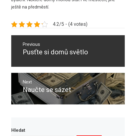
ještě na předměstí.
4.2/5 - (4 votes)
Navigace
pro
Previous
Pusťte si domů světlo
Previous
příspěvek
post:
Next
Naučte se sázet
Next
post:
Hledat