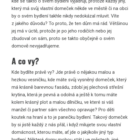
kde se takto o svém bydlení vyjadřují, protože každý jiný,
který má svůj vlastní domeček někde ve městě či na obci
by o svém bydlení takhle nikdy nedokázal mluvit. Víte
z jakého důvodu? To proto, že ten dům má rád. Většinou
jej má v úctě, protože je po jeho rodičích nebo jej
zbudoval on sám, proto se takto obyčejně o svém
domově nevyjadřujeme.
A co vy?
Kde bydlíte právě vy? Jde právě o nějakou malou a
hezkou vesničku, kde máte svůj vysněný domeček, který
má krásně barevnou fasádu, zdobí jej
plechová střešní
krytina
, která je pevná a odolná a ještě k tomu máte
kolem krásný plot a malou dílničku, ve které si váš
manžel či partner sám všechno opravuje? Pro děti
koutek na hraní a to je panečku bydlení. Takový domeček
by si jistě každý z nás přál, i když milujete svou vlastní
domácnost, kterou máte, ať jde o jakýkoliv jiný typ
bydlení. Některé domy mohou stát i ve městech, jiné