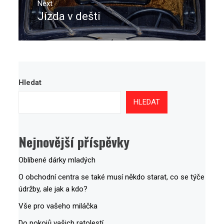
Next
Jízda v dešti
Next
post:
Hledat
HLEDAT
Nejnovější příspěvky
Oblíbené dárky mladých
O obchodní centra se také musí někdo starat, co se týče
údržby, ale jak a kdo?
Vše pro vašeho miláčka
Do pokojů vašich ratolestí