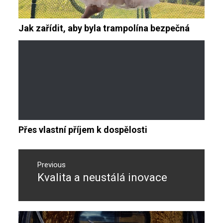
Jak zařídit, aby byla trampolína bezpečná
Přes vlastní příjem k dospělosti
Navigace
pro
Previous
Kvalita a neustálá inovace
Previous
příspěvek
post: