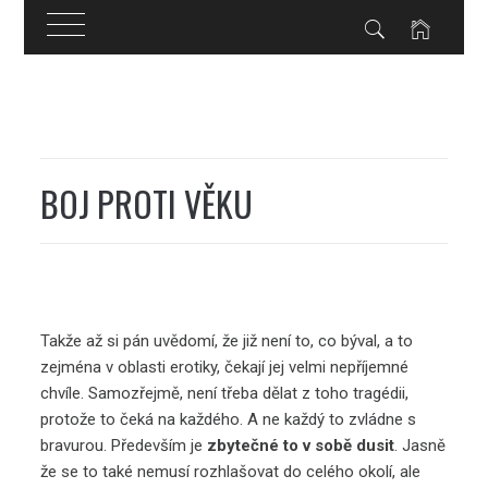
Skip
to
content
BOJ PROTI VĚKU
Takže až si pán uvědomí, že již není to, co býval, a to
zejména v oblasti erotiky, čekají jej velmi nepříjemné
chvíle. Samozřejmě, není třeba dělat z toho tragédii,
protože to čeká na každého. A ne každý to zvládne s
bravurou. Především je
zbytečné to v sobě dusit
. Jasně
že se to také nemusí rozhlašovat do celého okolí, ale