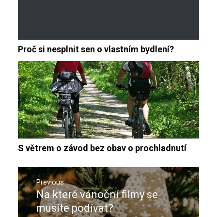
Proč si nesplnit sen o vlastním bydlení?
S větrem o závod bez obav o prochladnutí
Navigace
pro
Previous
Na které vánoční filmy se
Previous
příspěvek
post:
musíte podívat?