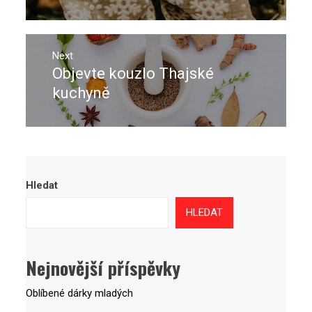
Next
Objevte kouzlo Thajské
Next
post:
kuchyně
Hledat
HLEDAT
Nejnovější příspěvky
Oblíbené dárky mladých