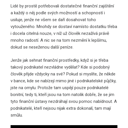
Lidé by prostě potřebovali dostatečné finanční zajištění
a každý o něj podle svých možností a schopností i
usiluje, jenže ne všem se daří dosahovat toho
vytouženého. Mnohdy se dostaví namísto dostatku třeba
i docela citelná nouze, v níž už člověk nezažívá právě
mnoho radostí. A nic se na tom nezmění k lepšímu,
dokud se neseženou další peníze.
Jenže jak sehnat finanční prostředky, když si je třeba
takový podnikatel nezvládne vydělat? Kde si podobný
člověk přijde vždycky na své? Pokud si myslíte, že někde
v bance, kde se nabízejí mimo jiné i podnikatelské půjčky,
jste na omylu. Protože tam uspějí pouze podnikatelé
bonitní, tedy ti, kteří jsou na tom natolik dobře, že se jim
tyto finanční ústavy nezdráhají svou pomoc nabídnout. A
podnikatelé, kteří nejsou nijak extra dokonalí, tam mají
smůlu.