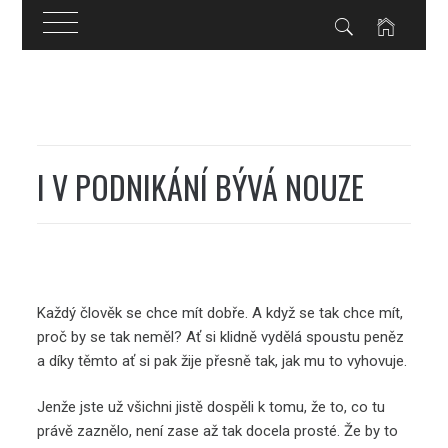
Skip
to
content
I V PODNIKÁNÍ BÝVÁ NOUZE
Každý člověk se chce mít dobře. A když se tak chce mít,
proč by se tak neměl? Ať si klidně vydělá spoustu peněz
a díky těmto ať si pak žije přesně tak, jak mu to vyhovuje.
Jenže jste už všichni jistě dospěli k tomu, že to, co tu
právě zaznělo, není zase až tak docela prosté. Že by to