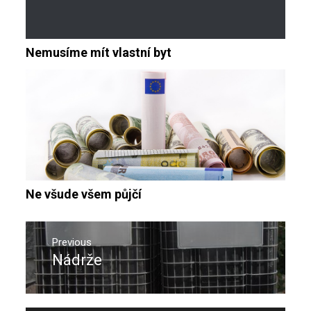
Nemusíme mít vlastní byt
Ne všude všem půjčí
Navigace
pro
Previous
Nádrže
Previous
příspěvek
post: