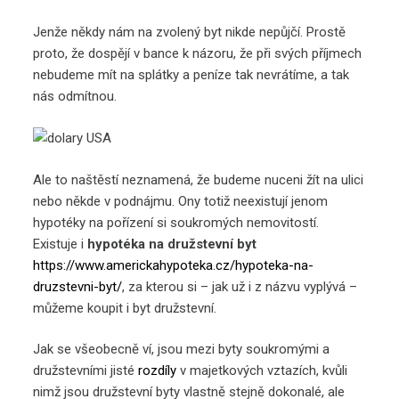
Jenže někdy nám na zvolený byt nikde nepůjčí. Prostě
proto, že dospějí v bance k názoru, že při svých příjmech
nebudeme mít na splátky a peníze tak nevrátíme, a tak
nás odmítnou.
Ale to naštěstí neznamená, že budeme nuceni žít na ulici
nebo někde v podnájmu. Ony totiž neexistují jenom
hypotéky na pořízení si soukromých nemovitostí.
Existuje i
hypotéka na družstevní byt
https://www.americkahypoteka.cz/hypoteka-na-
druzstevni-byt/
, za kterou si – jak už i z názvu vyplývá –
můžeme koupit i byt družstevní.
Jak se všeobecně ví, jsou mezi byty soukromými a
družstevními jisté
rozdíly
v majetkových vztazích, kvůli
nimž jsou družstevní byty vlastně stejně dokonalé, ale