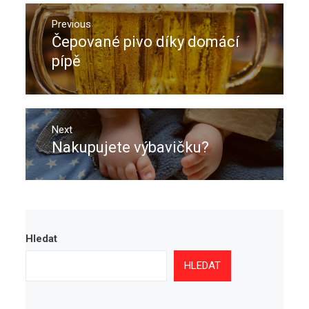
Navigace
pro
Previous
Čepované pivo díky domácí
Previous
příspěvek
post:
pípě
Next
Nakupujete výbavičku?
Next
post:
Hledat
HLEDAT