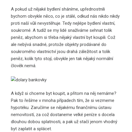
A pokud už nějaké bydlení sháníme, upřednostnili
bychom obvykle něco, co je stálé, odkud nás nikdo nikdy
proti naší vůli nevystěhuje. Tedy nejlépe bydlení vlastní,
soukromé. A tudíž se my lidé snažíváme sehnat tolik
peněz, abychom si třeba nějaký vlastní byt koupili. Což
ale nebývá snadné, protože objekty prodávané do
soukromého vlastnictví jsou drahá záležitost a tolik
peněz, kolik tyto stojí, obvykle jen tak nějaký normální
člověk nemá.
A když si chceme byt koupit, a přitom na něj nemáme?
Pak to řešíme v mnoha případech tím, že si vezmeme
hypotéku. Zaručíme se nějakému finančnímu ústavu
nemovitostí, za což dostaneme velké peníze s docela
dlouhou dobou splatnosti, a pak už stačí jenom vhodný
byt zaplatit a splácet.