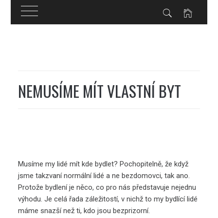
Skip
to
content
NEMUSÍME MÍT VLASTNÍ BYT
Musíme my lidé mít kde bydlet? Pochopitelně, že když
jsme takzvaní normální lidé a ne bezdomovci, tak ano.
Protože bydlení je něco, co pro nás představuje nejednu
výhodu. Je celá řada záležitostí, v nichž to my bydlící lidé
máme snazší než ti, kdo jsou bezprizorní.