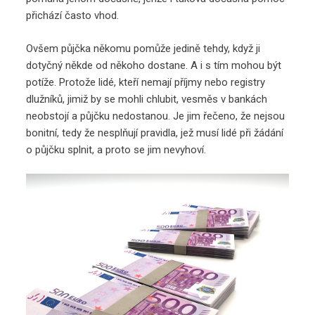
přichází často vhod.
Ovšem půjčka někomu pomůže jedině tehdy, když ji
dotyčný někde od někoho dostane. A i s tím mohou být
potíže. Protože lidé, kteří nemají příjmy nebo registry
dlužníků, jimiž by se mohli chlubit, vesměs v bankách
neobstojí a půjčku nedostanou. Je jim řečeno, že nejsou
bonitní, tedy že nesplňují pravidla, jež musí lidé při žádání
o půjčku splnit, a proto se jim nevyhoví.