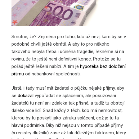
Smutné, že? Zejména pro toho, kdo už neví, kam by se v
podobné chvíli ještě obrátil. A aby to pro někoho
takového nebyla třeba i učiněná tragédie, řekněme si na
rovinu, že to ještě není definitivní konec. Protože se tu
pořád ještě řešení nabízí. A tím je
hypotéka bez doložení
příjmu
od nebankovní společnosti.
Jistě, i tady musí mít žadatel o půjčku nějaké příjmy, aby
se
dokázal
vypořádat se splácením, ale posuzování
žadatelů tu není ani zdaleka tak přísné, a tudíž tu obstojí
daleko více lidí. Snad každý z těch, kdo má nemovitost,
kterou by tu poskytl jako záruku splácení, což je tu ta
hlavní podmínka. Díky níž nejsou v tomto případě příjmy
či registry dlužníků zase až tak důležitým faktorem, který