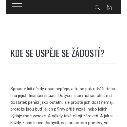
Skip
to
content
KDE SE USPĚJE SE ŽÁDOSTÍ?
Spoustě lidí někdy osud nepřeje, a to se pak odráží třeba
i na jejich finanční situaci. Dotyční sice mohou chtít mít
dostatek peněz jako ostatní, ale prostě jich dost nemají,
protože jsou buď jejich příjmy příliš nízké, nebo jejich
výdaje moc vysoké. A někdy také obojí zároveň. A jak si
každý z nás lehce domyslí, nejsou potom poměry, ve