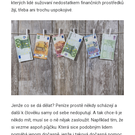
kterých lidé sužovaní nedostatkem finančních prostředků
žijí, třeba ani trochu uspokojivé.
Jenže co se dá dělat? Peníze prostě někdy scházejí a
další k člověku samy od sebe nedoputují. A tak chce-li je
někdo mít, musí se o ně nějak zasloužit. Například tím, že
si vezme aspoň půjčku. Která sice podobným lidem
pomáhá jenom dočasně, jenže i taková dočasná pomoc