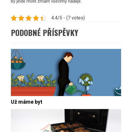
by jinde mohl zmařit všechny naděje.
4.4/5 - (7 votes)
PODOBNÉ PŘÍSPĚVKY
Už máme byt