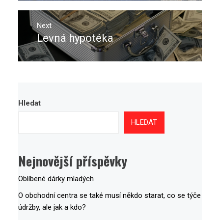
Next
Levná hypotéka
Next
post:
Hledat
HLEDAT
Nejnovější příspěvky
Oblíbené dárky mladých
O obchodní centra se také musí někdo starat, co se týče
údržby, ale jak a kdo?