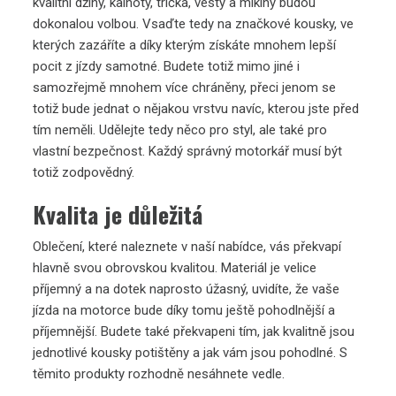
kvalitní džíny, kalhoty, trička, vesty a mikiny budou
dokonalou volbou. Vsaďte tedy na značkové kousky, ve
kterých zazáříte a díky kterým získáte mnohem lepší
pocit z jízdy samotné. Budete totiž mimo jiné i
samozřejmě mnohem více chráněny, přeci jenom se
totiž bude jednat o nějakou vrstvu navíc, kterou jste před
tím neměli. Udělejte tedy něco pro styl, ale také pro
vlastní bezpečnost. Každý správný motorkář musí být
totiž zodpovědný.
Kvalita je důležitá
Oblečení, které naleznete v naší nabídce, vás překvapí
hlavně svou obrovskou kvalitou. Materiál je velice
příjemný a na dotek naprosto úžasný, uvidíte, že vaše
jízda na motorce bude díky tomu ještě pohodlnější a
příjemnější. Budete také překvapeni tím, jak kvalitně jsou
jednotlivé kousky potištěny a jak vám jsou pohodlné. S
těmito produkty rozhodně nesáhnete vedle.