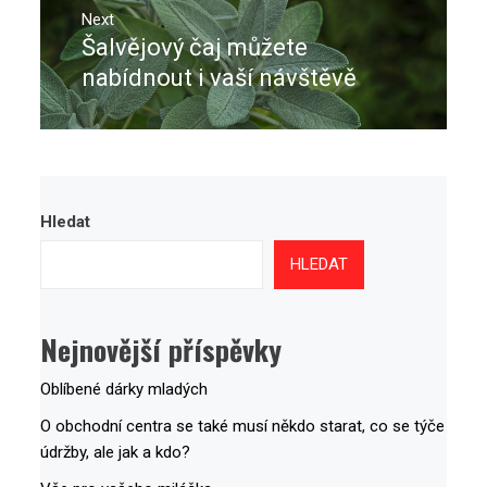
Next
Šalvějový čaj můžete
Next
post:
nabídnout i vaší návštěvě
Hledat
HLEDAT
Nejnovější příspěvky
Oblíbené dárky mladých
O obchodní centra se také musí někdo starat, co se týče
údržby, ale jak a kdo?