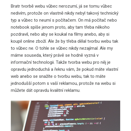
Bratr tvorbě webu vůbec nerozumí, já se tomu vůbec
nedivím, protože on vlastně nikdy nebyl takový technický
typ a vůbec to neumí s počítačem. On má počítač nebo
notebook spíše jenom proto, aby tam třeba někoho
pozdravil, nebo aby se koukal na filmy anebo, aby si
koupil online zboží. Ale že by třeba dělal tvorbu webu tak
to vůbec ne. O tohle se vůbec nikdy nezajímal. Ale my
máme souseda, který právě se hodně vyzná v
informační technologii. Takže tvorba webu pro něj je
opravdu jednoduchá a řeknu vám, že pokud máte vlastní
web anebo se snažíte o tvorbu webu, tak to máte
jednodušší potom s vaší reklamou, protože na webu si
můžete dát opravdu kvalitní reklamu.