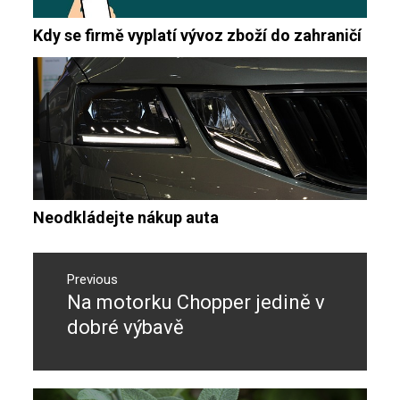
Kdy se firmě vyplatí vývoz zboží do zahraničí
Neodkládejte nákup auta
Navigace
pro
Previous
Na motorku Chopper jedině v
Previous
příspěvek
post:
dobré výbavě