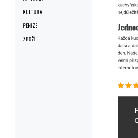
kuchyňsko
KULTURA
nejdůležit
Jedno
PENÍZE
ZBOŽÍ
Každá kuc
další a da
den. Naše
velmi při
interneto
Navig
pro
přísp
O
P
p