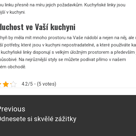
u linku přesně na míru jejich požadavkům.
Kuchyňské linky
jsou
ější v kuchyni.
duchost ve Vaší kuchyni
hyň by měla mít mnoho prostoru na Vaše nádobí a nejen na něj, ale
lší potřeby, které jsou v kuchyni nepostradatelné, a které používáte k
 kuchyňské linky disponují s velkým úložným prostorem a především
způsobivé. Na nejrůznější styly se můžete podívat přímo v našem
vém obchodě.
4.2/5 - (5 votes)
ace
Previous
ěvek
dnesete si skvělé zážitky
revious
ost: