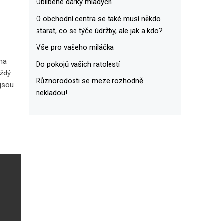
Oblíbené dárky mladých
O obchodní centra se také musí někdo
starat, co se týče údržby, ale jak a kdo?
Vše pro vašeho miláčka
 na
Do pokojů vašich ratolestí
aždý
Různorodosti se meze rozhodně
 jsou
nekladou!