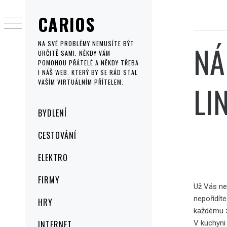
Skip
CARIOS
to
content
NÁ
NA SVÉ PROBLÉMY NEMUSÍTE BÝT
URČITĚ SAMI. NĚKDY VÁM
POMOHOU PŘÁTELÉ A NĚKDY TŘEBA
I NÁŠ WEB. KTERÝ BY SE RÁD STAL
VAŠÍM VIRTUÁLNÍM PŘÍTELEM.
LI
Primary
BYDLENÍ
Menu
CESTOVÁNÍ
ELEKTRO
FIRMY
Už Vás ne
nepořídít
HRY
každému z
V kuchyni
INTERNET