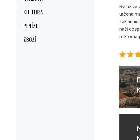
Byl už ve
KULTURA
určena ma
základníc
PENÍZE
naši dospě
mikromagi
ZBOŽÍ
Navig
pro
přísp
K
P
p
N