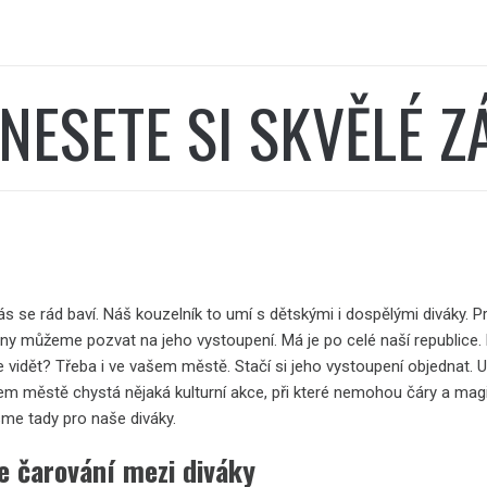
NESETE SI SKVĚLÉ Z
ás se rád baví. Náš
kouzelník
to umí s dětskými i dospělými diváky. P
ny můžeme pozvat na jeho vystoupení. Má je po celé naší republice.
 vidět? Třeba i ve vašem městě. Stačí si jeho vystoupení objednat. U
em městě chystá nějaká kulturní akce, při které nemohou čáry a mag
sme tady pro naše diváky.
e čarování mezi diváky