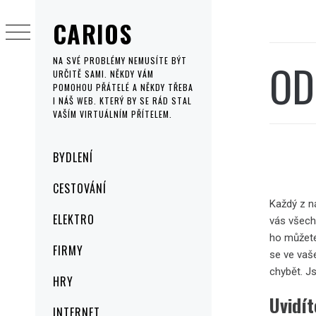
Skip
CARIOS
to
content
OD
NA SVÉ PROBLÉMY NEMUSÍTE BÝT
URČITĚ SAMI. NĚKDY VÁM
POMOHOU PŘÁTELÉ A NĚKDY TŘEBA
I NÁŠ WEB. KTERÝ BY SE RÁD STAL
VAŠÍM VIRTUÁLNÍM PŘÍTELEM.
Primary
BYDLENÍ
Menu
CESTOVÁNÍ
Každý z n
ELEKTRO
vás všech
ho můžete
FIRMY
se ve vaš
chybět. J
HRY
Uvidít
INTERNET