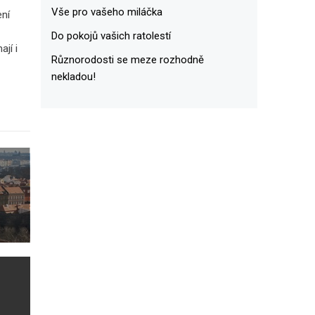
Vše pro vašeho miláčka
ení
Do pokojů vašich ratolestí
jí i
Různorodosti se meze rozhodně
nekladou!