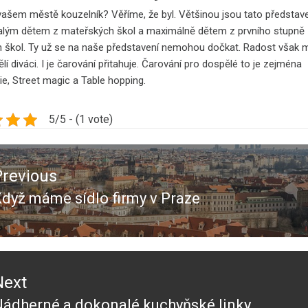
 vašem městě kouzelník? Věříme, že byl. Většinou jsou tato představ
lým dětem z mateřských škol a maximálně dětem z prvního stupně
h škol. Ty už se na naše představení nemohou dočkat. Radost však ma
lí diváci. I je čarování přitahuje. Čarování pro dospělé to je zejména
e, Street magic a Table hopping.
5/5 - (1 vote)
ace
Previous
ěvek
dyž máme sídlo firmy v Praze
revious
ost:
Next
ádherné a dokonalé kuchyňské linky
Next