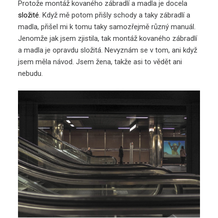
Protože montáž kovaného zábradlí a madla je docela
složité
. Když mě potom přišly schody a taky zábradlí a
madla, přišel mi k tomu taky samozřejmě různý manuál.
Jenomže jak jsem zjistila, tak montáž kovaného zábradlí
a madla je opravdu složitá. Nevyznám se v tom, ani když
jsem měla návod. Jsem žena, takže asi to vědět ani
nebudu.