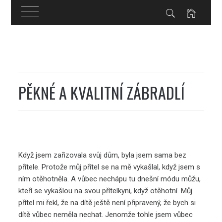
Skip
to
content
PĚKNÉ A KVALITNÍ ZÁBRADLÍ
Když jsem zařizovala svůj dům, byla jsem sama bez
přítele. Protože můj přítel se na mě vykašlal, když jsem s
ním otěhotněla. A vůbec nechápu tu dnešní módu můžu,
kteří se vykašlou na svou přítelkyni, když otěhotní. Můj
přítel mi řekl, že na dítě ještě není připravený, že bych si
dítě vůbec neměla nechat. Jenomže tohle jsem vůbec