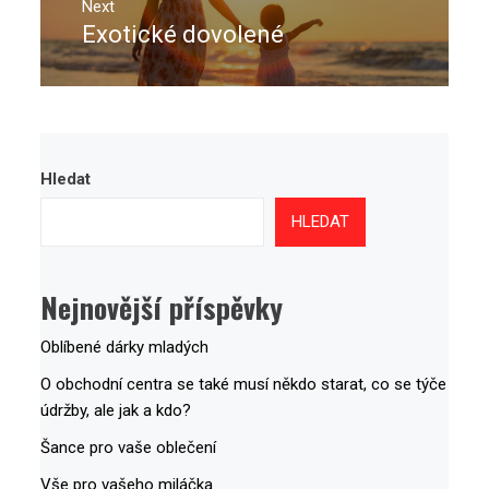
Next
Exotické dovolené
Next
post:
Hledat
HLEDAT
Nejnovější příspěvky
Oblíbené dárky mladých
O obchodní centra se také musí někdo starat, co se týče
údržby, ale jak a kdo?
Šance pro vaše oblečení
Vše pro vašeho miláčka