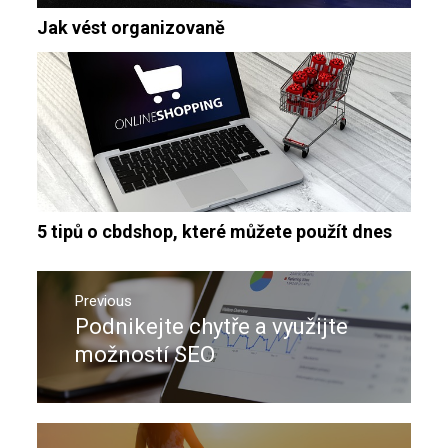
Jak vést organizovaně
5 tipů o cbdshop, které můžete použít dnes
Navigace
pro
Previous
Podnikejte chytře a využijte
Previous
příspěvek
post:
možností SEO