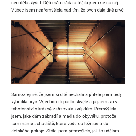
nechtěla slyšet. Děti mám ráda a těšila jsem se na něj.
Vůbec jsem nepřemýšlela nad tím, že bych dala dítě pryč.
Samozřejmě, že jsem si dítě nechala a přítele jsem tedy
vyhodila pryč. Všechno dopadlo skvěle a já jsem si i v
těhotenství v krásně zařizovala svůj dům. Přemýšlela
jsem, jaké dám zábradlí a madla do obýváku, protože
tam máme schodiště, které vede do ložnice a do
dětského pokoje. Stále jsem přemýšlela, jak to udělám.