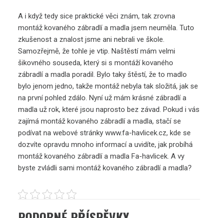
A i když tedy sice praktické věci znám, tak zrovna
montáž kovaného zábradlí a madla jsem neuměla. Tuto
zkušenost a znalost jsme ani nebrali ve škole.
Samozřejmě, že tohle je vtip. Naštěstí mám velmi
šikovného souseda, který si s montáží kovaného
zábradlí a madla poradil. Bylo taky štěstí, že to madlo
bylo jenom jedno, takže montáž nebyla tak složitá, jak se
na první pohled zdálo. Nyní už mám krásné zábradlí a
madla už rok, které jsou naprosto bez závad. Pokud i vás
zajímá montáž kovaného zábradlí a madla, stačí se
podívat na webové stránky www.fa-havlicek.cz, kde se
dozvíte opravdu mnoho informací a uvidíte, jak probíhá
montáž kovaného zábradlí a madla
Fa-havlicek
. A vy
byste zvládli sami montáž kovaného zábradlí a madla?
PODOBNÉ PŘÍSPĚVKY