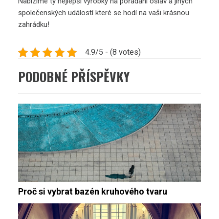
Nabízíme ty nejlepší výrobky na pořádání oslav a jiných
společenských událostí které se hodí na vaši krásnou
zahrádku!
4.9/5 - (8 votes)
PODOBNÉ PŘÍSPĚVKY
Proč si vybrat bazén kruhového tvaru