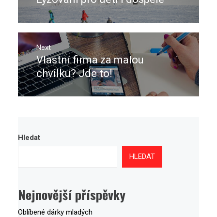
příspěvek
post:
Next
Vlastní firma za malou
Next
post:
chvilku? Jde to!
Hledat
HLEDAT
Nejnovější příspěvky
Oblíbené dárky mladých