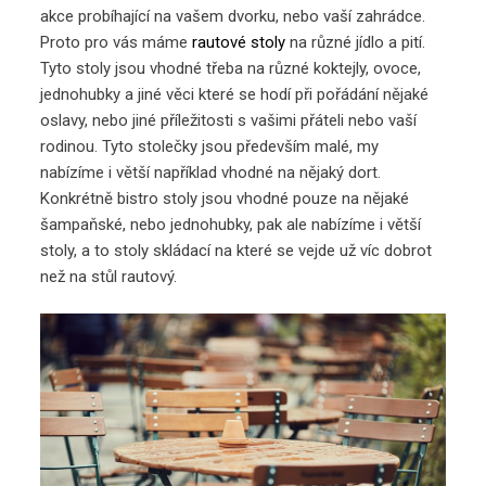
akce probíhající na vašem dvorku, nebo vaší zahrádce.
Proto pro vás máme
rautové stoly
na různé jídlo a pití.
Tyto stoly jsou vhodné třeba na různé koktejly, ovoce,
jednohubky a jiné věci které se hodí při pořádání nějaké
oslavy, nebo jiné příležitosti s vašimi přáteli nebo vaší
rodinou. Tyto stolečky jsou především malé, my
nabízíme i větší například vhodné na nějaký dort.
Konkrétně bistro stoly jsou vhodné pouze na nějaké
šampaňské, nebo jednohubky, pak ale nabízíme i větší
stoly, a to stoly skládací na které se vejde už víc dobrot
než na stůl rautový.