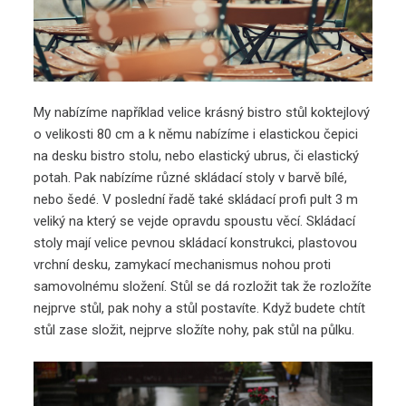
My nabízíme například velice krásný bistro stůl koktejlový
o velikosti 80 cm a k němu nabízíme i elastickou čepici
na desku bistro stolu, nebo elastický ubrus, či elastický
potah. Pak nabízíme různé skládací stoly v barvě bílé,
nebo šedé. V poslední řadě také skládací profi pult 3 m
veliký na který se vejde opravdu spoustu věcí. Skládací
stoly mají velice pevnou skládací konstrukci, plastovou
vrchní desku, zamykací mechanismus nohou proti
samovolnému složení. Stůl se dá rozložit tak že rozložíte
nejprve stůl, pak nohy a stůl postavíte. Když budete chtít
stůl zase složit, nejprve složíte nohy, pak stůl na půlku.