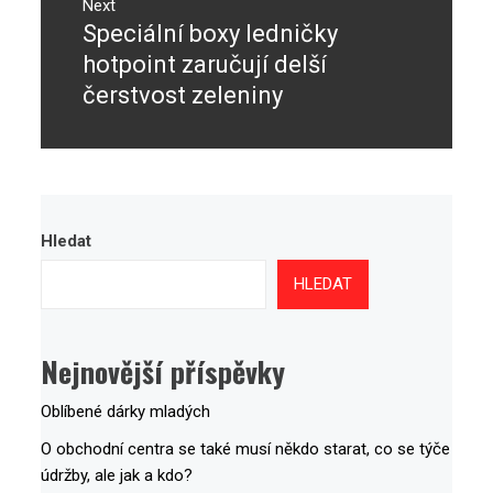
Next
Speciální boxy ledničky
Next
post:
hotpoint zaručují delší
čerstvost zeleniny
Hledat
HLEDAT
Nejnovější příspěvky
Oblíbené dárky mladých
O obchodní centra se také musí někdo starat, co se týče
údržby, ale jak a kdo?