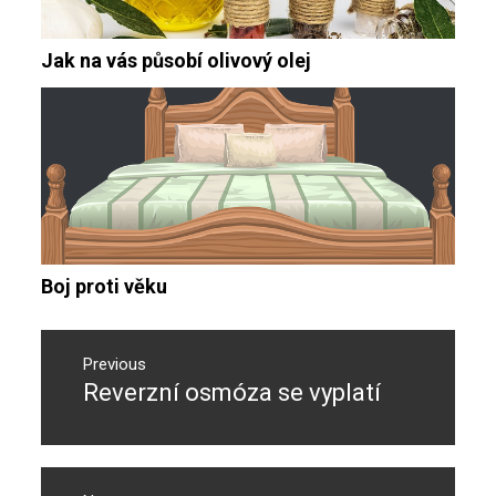
Jak na vás působí olivový olej
Boj proti věku
Navigace
pro
Previous
Reverzní osmóza se vyplatí
Previous
příspěvek
post: