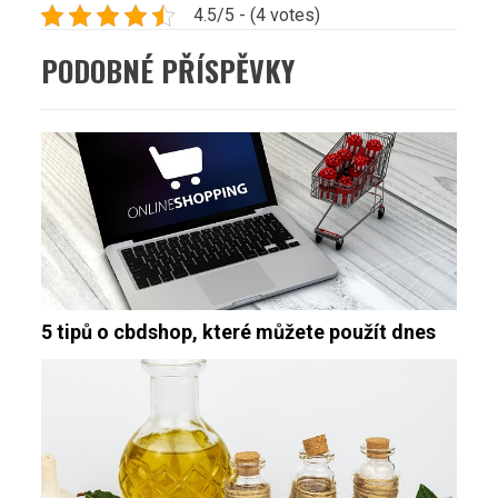
4.5/5 - (4 votes)
PODOBNÉ PŘÍSPĚVKY
5 tipů o cbdshop, které můžete použít dnes