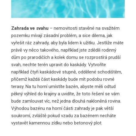
Zahrada ve svahu
– nemovitosti stavěné na svažitém
pozemku mívají zásadní problém, a sice dilema, jak
vyřešit ráz zahrady, aby byla lidem k užitku. Jestliže máte
právě vy něco takového, například jste zdědili rodinný
dům po prarodičích a kolek domu se rozprostírá prudší
svah, nechte terén upravit do kaskády. Vytvoříte
například čtyři kaskádové stupně, oddělené schodištěm,
přičemž každá část kaskády bude mít podobu rovné
terasy. Na tu horní umístíte bazén, abyste měli odtud
pěkný výhled do krajiny a uvidíte, že toto řešení se vám
bude zamlouvat víc, než jedna dlouhá nakloněná rovina.
Výhodou bazénu na horní části zahrady je pak větší
soukromí, zvláště pokud vzadu za bazénem necháte
vystavět kamennou zídku nebo betonový plot.