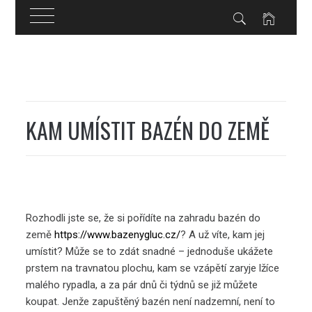
Skip
to
content
KAM UMÍSTIT BAZÉN DO ZEMĚ
Rozhodli jste se, že si pořídíte na zahradu bazén do
země
https://www.bazenygluc.cz/
? A už víte, kam jej
umístit? Může se to zdát snadné – jednoduše ukážete
prstem na travnatou plochu, kam se vzápětí zaryje lžíce
malého rypadla, a za pár dnů či týdnů se již můžete
koupat. Jenže zapuštěný bazén není nadzemní, není to