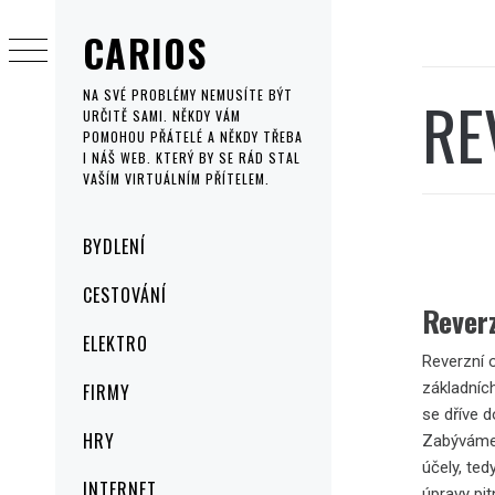
Skip
CARIOS
to
content
RE
NA SVÉ PROBLÉMY NEMUSÍTE BÝT
URČITĚ SAMI. NĚKDY VÁM
POMOHOU PŘÁTELÉ A NĚKDY TŘEBA
I NÁŠ WEB. KTERÝ BY SE RÁD STAL
VAŠÍM VIRTUÁLNÍM PŘÍTELEM.
Primary
BYDLENÍ
Menu
CESTOVÁNÍ
Rever
ELEKTRO
Reverzní 
základních
FIRMY
se dříve d
HRY
Zabýváme 
účely, te
INTERNET
úpravy pi