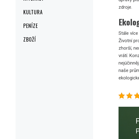
zdroje.
KULTURA
Ekolog
PENÍZE
Stále víc
ZBOŽÍ
Životní pr
zhorší, n
vrátí. Kon
nejúčinně
naše průmy
ekologické
Navig
pro
přísp
P
P