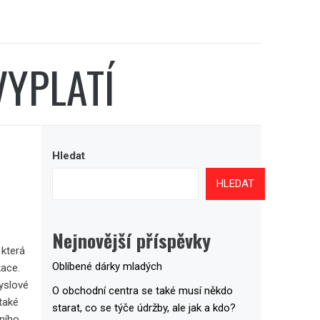
VYPLATÍ
Hledat
HLEDAT
Nejnovější příspěvky
 která
Oblíbené dárky mladých
kace.
yslové
O obchodní centra se také musí někdo
také
starat, co se týče údržby, ale jak a kdo?
dního