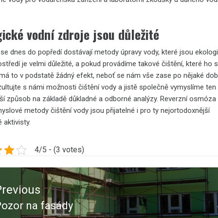
ické vodní zdroje jsou důležité
e se dnes do popředí dostávají metody úpravy vody, které jsou ekologi
ostředí je velmi důležité, a pokud provádíme takové čištění, které ho 
emá to v podstatě žádný efekt, neboť se nám vše zase po nějaké do
zultujte s námi možnosti čištění vody a jistě společně vymyslíme ten
jší způsob na základě důkladné a odborné analýzy.
Reverzní osmóza
slové metody čištění vody jsou přijatelné i pro ty nejortodoxnější
 aktivisty.
4/5 - (3 votes)
ace
Previous
ěvek
ozor na fasády
revious