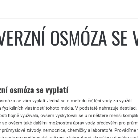
VERZNÍ OSMÓZA SE 
zní osmóza se vyplatí
osmóza se vám vyplatí. Jedná se o metodu čištění vody za využití
 fyzikálních vlastností tohoto média. V podstatě nahrazuje destilaci,
osti hojně využívala, ovšem vyskytovali se u ní některé menší kompli
se ovšem také dalšími možnostmi úprav vody, především pro prům
dy průmyslové závody, nemocnice, chemičky a laboratoře. Provádíme 
tné vody pro vodárenská zařízení a laboratorní zkoušky u daného vo