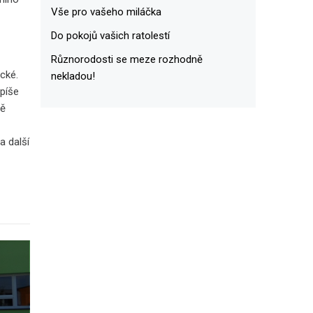
Vše pro vašeho miláčka
Do pokojů vašich ratolestí
Různorodosti se meze rozhodně
cké.
nekladou!
spíše
bě
a další