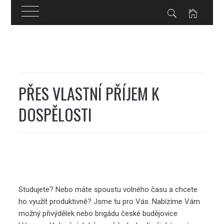
Skip
to
content
PŘES VLASTNÍ PŘÍJEM K
DOSPĚLOSTI
Studujete? Nebo máte spoustu volného času a chcete
ho využít produktivně? Jsme tu pro Vás. Nabízíme Vám
možný přivýdělek nebo brigádu české budějovice