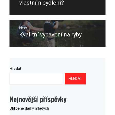
post:
vlastním bydlení?
Next
Kvalitní vybavení na ryby
Next
post:
Hledat
HLEDAT
Nejnovější příspěvky
Oblíbené dárky mladých