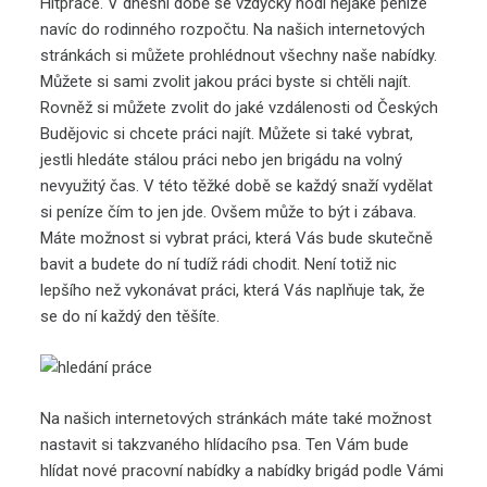
Hitprace
. V dnešní době se vždycky hodí nějaké peníze
navíc do rodinného rozpočtu. Na našich internetových
stránkách si můžete prohlédnout všechny naše nabídky.
Můžete si sami zvolit jakou práci byste si chtěli najít.
Rovněž si můžete zvolit do jaké vzdálenosti od Českých
Budějovic si chcete práci najít. Můžete si také vybrat,
jestli hledáte stálou práci nebo jen brigádu na volný
nevyužitý čas. V této těžké době se každý snaží vydělat
si peníze čím to jen jde. Ovšem může to být i zábava.
Máte možnost si vybrat práci, která Vás bude skutečně
bavit a budete do ní tudíž rádi chodit. Není totiž nic
lepšího než vykonávat práci, která Vás naplňuje tak, že
se do ní každý den těšíte.
Na našich internetových stránkách máte také možnost
nastavit si takzvaného hlídacího psa. Ten Vám bude
hlídat nové pracovní nabídky a nabídky brigád podle Vámi