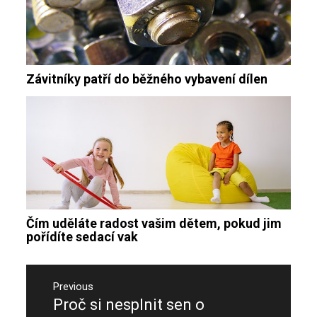
Závitníky patří do běžného vybavení dílen
Čím uděláte radost vašim dětem, pokud jim
pořídíte sedací vak
Navigace
pro
Previous
Proč si nesplnit sen o
Previous
příspěvek