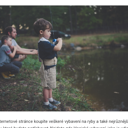
ternetové stránce koupíte veškeré vybavení na ryby a také nejrůznějš