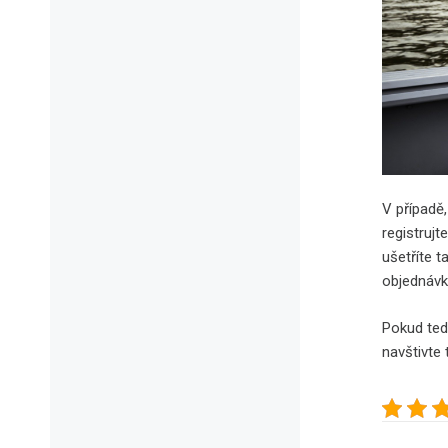
V případě
registrujt
ušetříte 
objednávk
Pokud tedy
navštivte