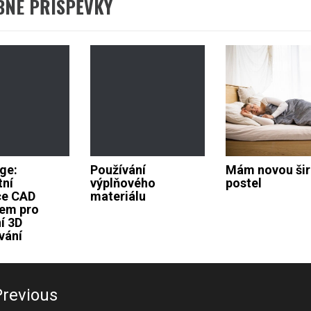
BNÉ PŘÍSPĚVKY
ge:
Používání
Mám novou ši
tní
výplňového
postel
ce CAD
materiálu
em pro
í 3D
vání
ace
Previous
ěvek