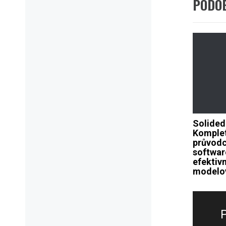
PODO
Solided
Komple
průvod
softwar
efektivn
modelo
Navig
pro
přísp