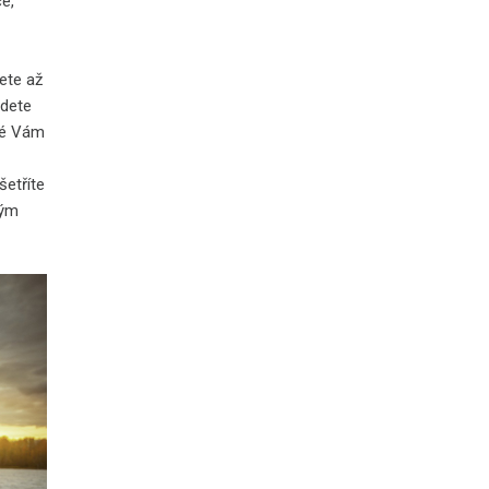
ce,
ete až
udete
ké Vám
šetříte
ným