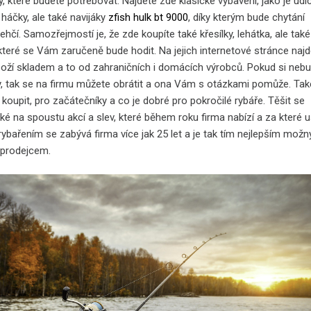
, které budete potřebovat. Najdete zde klasické vybavení, jako je udi
háčky, ale také navijáky
zfish hulk bt 9000
, díky kterým bude chytání
čí. Samozřejmostí je, že zde koupíte také křesílky, lehátka, ale také
 které se Vám zaručeně bude hodit. Na jejich internetové stránce najd
zboží skladem a to od zahraničních i domácích výrobců. Pokud si neb
y, tak se na firmu můžete obrátit a ona Vám s otázkami pomůže. Ta
 koupit, pro začátečníky a co je dobré pro pokročilé rybáře. Těšit se
é na spoustu akcí a slev, které během roku firma nabízí a za které u
rybařením se zabývá firma více jak 25 let a je tak tím nejlepším mož
 prodejcem.