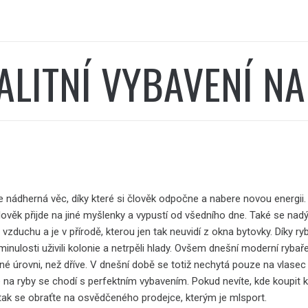
ALITNÍ VYBAVENÍ N
e nádherná věc, díky které si člověk odpočne a nabere novou energii.
lověk přijde na jiné myšlenky a vypustí od všedního dne. Také se nad
vzduchu a je v přírodě, kterou jen tak neuvidí z okna bytovky. Díky ry
minulosti uživili kolonie a netrpěli hlady. Ovšem dnešní moderní rybařen
iné úrovni, než dříve. V dnešní době se totiž nechytá pouze na vlasec
e na ryby se chodí s perfektním vybavením. Pokud nevíte, kde koupit kv
 tak se obraťte na osvědčeného prodejce, kterým je mlsport.