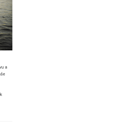
evu a
aše
ak