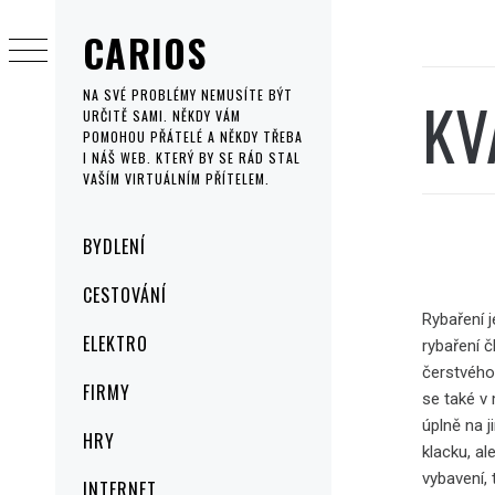
Skip
CARIOS
to
content
KV
NA SVÉ PROBLÉMY NEMUSÍTE BÝT
URČITĚ SAMI. NĚKDY VÁM
POMOHOU PŘÁTELÉ A NĚKDY TŘEBA
I NÁŠ WEB. KTERÝ BY SE RÁD STAL
VAŠÍM VIRTUÁLNÍM PŘÍTELEM.
Primary
BYDLENÍ
Menu
CESTOVÁNÍ
Rybaření j
ELEKTRO
rybaření č
čerstvého 
FIRMY
se také v 
úplně na j
HRY
klacku, al
vybavení,
INTERNET