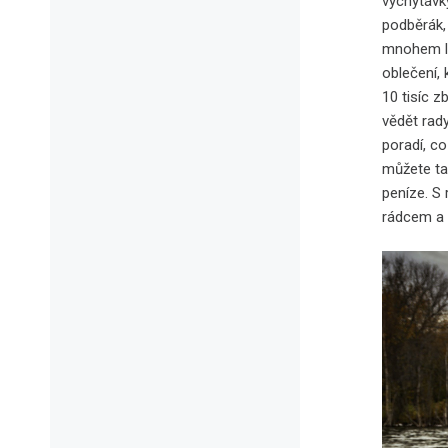
vychytávky
podběrák, 
mnohem leh
oblečení,
10 tisíc 
vědět rad
poradí, co
můžete tak
peníze. S 
rádcem a