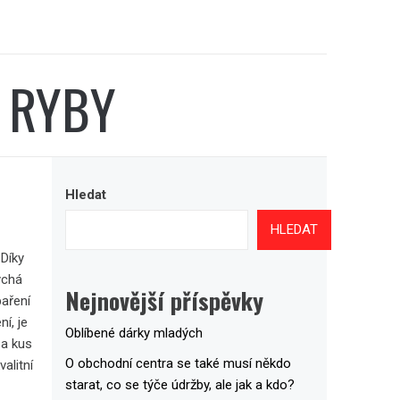
A RYBY
Hledat
HLEDAT
 Díky
ýchá
Nejnovější příspěvky
baření
í, je
Oblíbené dárky mladých
 a kus
O obchodní centra se také musí někdo
alitní
starat, co se týče údržby, ale jak a kdo?