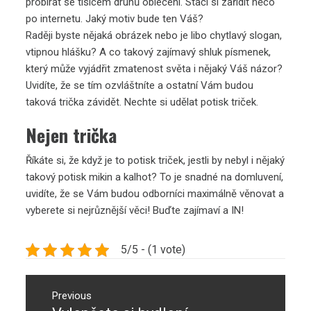
probírat se tisícem druhů oblečení. Stačí si zařídit něco
po internetu. Jaký motiv bude ten Váš?
Raději byste nějaká obrázek nebo je libo chytlavý slogan,
vtipnou hlášku? A co takový zajímavý shluk písmenek,
který může vyjádřit zmatenost světa i nějaký Váš názor?
Uvidíte, že se tím ozvláštníte a ostatní Vám budou
taková trička závidět. Nechte si udělat
potisk triček
.
Nejen trička
Říkáte si, že když je to potisk triček, jestli by nebyl i nějaký
takový potisk mikin a kalhot? To je snadné na domluvení,
uvidíte, že se Vám budou odborníci maximálně věnovat a
vyberete si nejrůznější věci! Buďte zajímaví a IN!
5/5 - (1 vote)
Navigace
pro
Previous