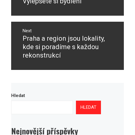
Vylepšete si bydlení
Previous
příspěvek
post:
Next
Praha a region jsou lokality,
Next
post:
kde si poradíme s každou
rekonstrukcí
Hledat
HLEDAT
Nejnovější příspěvky