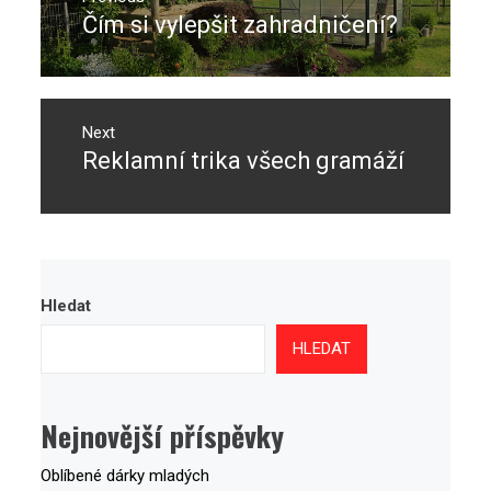
pro
Čím si vylepšit zahradničení?
Previous
příspěvek
post:
Next
Reklamní trika všech gramáží
Next
post:
Hledat
HLEDAT
Nejnovější příspěvky
Oblíbené dárky mladých