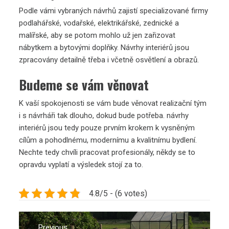
Podle vámi vybraných návrhů zajistí specializované firmy
podlahářské, vodařské, elektrikářské, zednické a
malířské, aby se potom mohlo už jen zařizovat
nábytkem a bytovými doplňky. Návrhy interiérů jsou
zpracovány detailně třeba i včetně osvětlení a obrazů.
Budeme se vám věnovat
K vaší spokojenosti se vám bude věnovat realizační tým
i s návrháři tak dlouho, dokud bude potřeba.
návrhy
interiérů
jsou tedy pouze prvním krokem k vysněným
cílům a pohodlnému, modernímu a kvalitnímu bydlení.
Nechte tedy chvíli pracovat profesionály, někdy se to
opravdu vyplatí a výsledek stojí za to.
4.8/5 - (6 votes)
Navigace
Previous