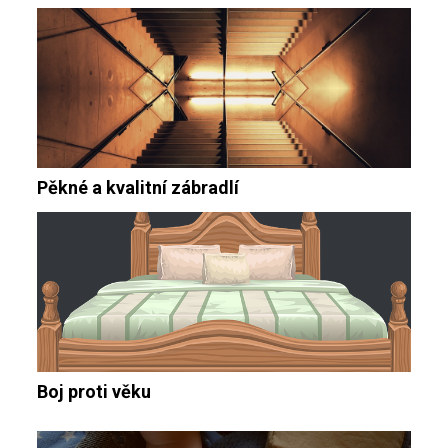
Pěkné a kvalitní zábradlí
Boj proti věku
Navigace