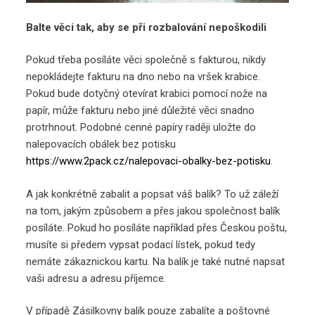
Balte věci tak, aby se při rozbalování nepoškodili
Pokud třeba posíláte věci společně s fakturou, nikdy
nepokládejte fakturu na dno nebo na vršek krabice.
Pokud bude dotyčný otevírat krabici pomocí nože na
papír, může fakturu nebo jiné důležité věci snadno
protrhnout. Podobné cenné papíry raději uložte do
nalepovacích obálek bez potisku
https://www.2pack.cz/nalepovaci-obalky-bez-potisku
.
A jak konkrétně zabalit a popsat váš balík? To už záleží
na tom, jakým způsobem a přes jakou společnost balík
posíláte. Pokud ho posíláte například přes Českou poštu,
musíte si předem vypsat podací lístek, pokud tedy
nemáte zákaznickou kartu. Na balík je také nutné napsat
vaši adresu a adresu příjemce.
V případě Zásilkovny balík pouze zabalíte a poštovné