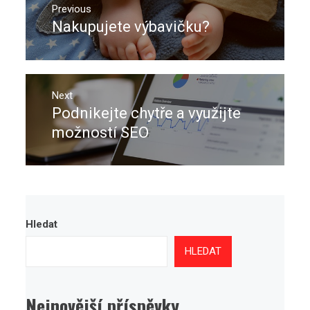
pro
Previous
Nakupujete výbavičku?
Previous
příspěvek
post:
Next
Podnikejte chytře a využijte
Next
post:
možností SEO
Hledat
HLEDAT
Nejnovější příspěvky