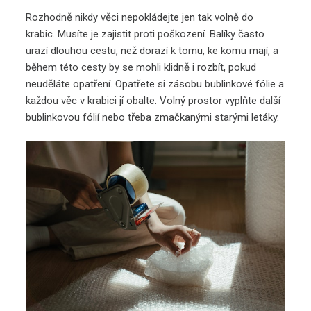
Rozhodně nikdy věci nepokládejte jen tak volně do
krabic. Musíte je zajistit proti poškození. Balíky často
urazí dlouhou cestu, než dorazí k tomu, ke komu mají, a
během této cesty by se mohli klidně i rozbít, pokud
neuděláte opatření. Opatřete si zásobu bublinkové fólie a
každou věc v krabici jí obalte. Volný prostor vyplňte další
bublinkovou fólií nebo třeba zmačkanými starými letáky.