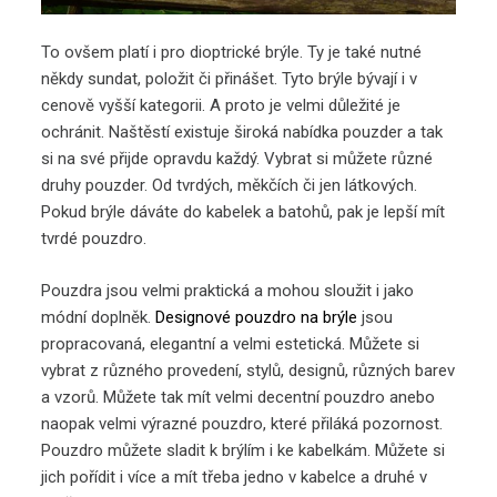
To ovšem platí i pro dioptrické brýle. Ty je také nutné
někdy sundat, položit či přinášet. Tyto brýle bývají i v
cenově vyšší kategorii. A proto je velmi důležité je
ochránit. Naštěstí existuje široká nabídka pouzder a tak
si na své přijde opravdu každý. Vybrat si můžete různé
druhy pouzder. Od tvrdých, měkčích či jen látkových.
Pokud brýle dáváte do kabelek a batohů, pak je lepší mít
tvrdé pouzdro.
Pouzdra jsou velmi praktická a mohou sloužit i jako
módní doplněk.
Designové pouzdro na brýle
jsou
propracovaná, elegantní a velmi estetická. Můžete si
vybrat z různého provedení, stylů, designů, různých barev
a vzorů. Můžete tak mít velmi decentní pouzdro anebo
naopak velmi výrazné pouzdro, které přiláká pozornost.
Pouzdro můžete sladit k brýlím i ke kabelkám. Můžete si
jich pořídit i více a mít třeba jedno v kabelce a druhé v