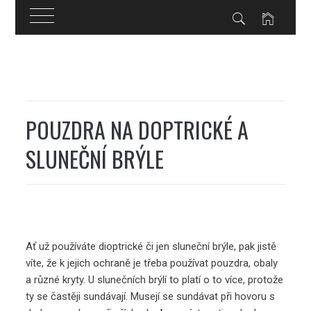
Skip
to
content
POUZDRA NA DOPTRICKÉ A
SLUNEČNÍ BRÝLE
Ať už používáte dioptrické či jen sluneční brýle, pak jistě
víte, že k jejich ochraně je třeba používat pouzdra, obaly
a různé kryty. U slunečních brýlí to platí o to více, protože
ty se častěji sundávají. Musejí se sundávat při hovoru s