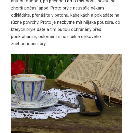
druhou osobou, při příchodu
do
o místnosti, pokud se
zhorší počasí apod. Proto brýle neustále někam
odkládáte, přenášíte v batohu, kabelkách a pokládáte na
různé povrchy. Proto je nezbytné mít nějaká pouzdra, do
kterých brýle dáte a tím budou ochráněný před
poškrábáním, odlomením nožiček a celkového
znehodnocení brýlí.