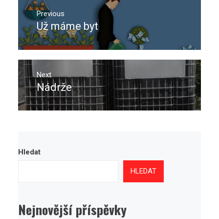
Navigace
pro
Previous
Už máme byt
Previous
příspěvek
post:
Next
Nádrže
Next
post:
Hledat
HLEDAT
Nejnovější příspěvky