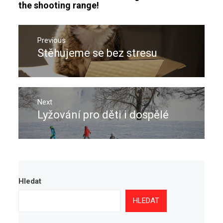
the shooting range!
Navigace
pro
Previous
Stěhujeme se bez stresu
Previous
příspěvek
post:
Next
Lyžování pro děti i dospělé
Next
post:
Hledat
HLEDAT