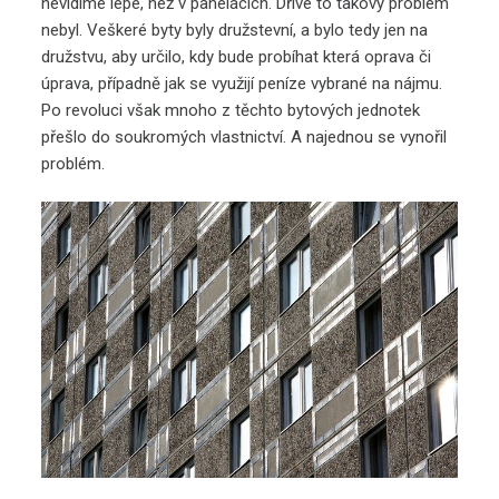
nevidíme lépe, než v panelácích.
Dříve to takový problém
nebyl. Veškeré byty byly družstevní, a bylo tedy jen na
družstvu, aby určilo, kdy bude probíhat která oprava či
úprava, případně jak se využijí peníze vybrané na nájmu.
Po revoluci však mnoho z těchto bytových jednotek
přešlo do soukromých vlastnictví. A najednou se vynořil
problém.