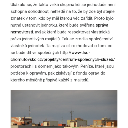
Ukázalo se, že takto velká skupina lidí se jednoduše není
schopna dohodnout, nehledě na to, že by zde byl stejně
zmatek v tom, kdo by měl kterou věc zařídit. Proto bylo
nutné ustanovit jednotku, které bude svěřena
správa
nemovitosti
, avšak která bude respektovat vlastnická
práva jednotlivých majitelů.
Tak se zrodila společenství
vlastníků jednotek. Ta mají za cíl rozhodovat o tom, co
se bude dít ve společných
http://www.dso-
chomutovsko.cz/projekty/centrum-spolecnych-sluzeb/
prostorách i s domem jako takovým. Peníze, které jsou
potřeba k opravám, pak získávají z fondu oprav, do
kterého měsíčně přispívá každý z majitelů.