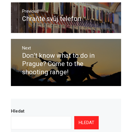
Navigace
pro
Previous
Chraňte svůj telefon
Previous
příspěvek
post:
Next
Don’t know what to do in
Next
post:
Prague? Come to the
shooting range!
Hledat
HLEDAT