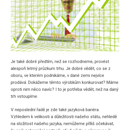
Je také dobré předtím, než se rozhodneme, provést
alespoň letmý průzkum trhu. Je dobré vědět, co se z
oboru, ve kterém podnikáme, v dané zemi nejvíce
prodává. Dokážeme těmto výrobkům konkurovat? Máme
oproti nim něco navíc? I to je potřeba vědět, než na daný
trh vstoupíme.
V neposlední řadě je zde také jazyková bariéra.
Vzhledem k velikosti a důležitosti našeho státu, nehledě
na složitost našeho jazyka, nemůžeme příliš očekávat,