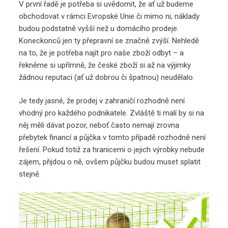
V první řadě je potřeba si uvědomit, že ať už budeme
obchodovat v rámci Evropské Unie či mimo ni, náklady
budou podstatně vyšší než u domácího prodeje.
Koneckonců jen ty přepravní se značně zvýší. Nehledě
na to, že je potřeba najít pro naše zboží odbyt – a
řekněme si upřímně, že české zboží si až na výjimky
žádnou reputaci (ať už dobrou či špatnou) neudělalo.
Je tedy jasné, že prodej v zahraničí rozhodně není
vhodný pro každého podnikatele. Zvláště ti malí by si na
něj měli dávat pozor, neboť často nemají zrovna
přebytek financí a půjčka v tomto případě rozhodně není
řešení. Pokud totiž za hranicemi o jejich výrobky nebude
zájem, přijdou o ně, ovšem půjčku budou muset splatit
stejně.