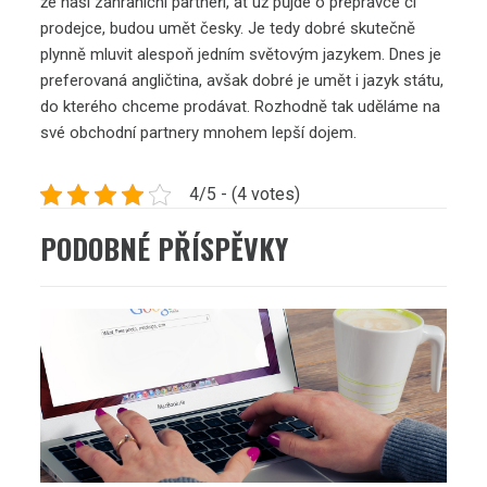
že naši zahraniční partneři, ať už půjde o přepravce či
prodejce, budou umět česky. Je tedy dobré skutečně
plynně mluvit alespoň jedním světovým jazykem. Dnes je
preferovaná angličtina, avšak dobré je umět i jazyk státu,
do kterého chceme prodávat. Rozhodně tak uděláme na
své obchodní partnery mnohem lepší dojem.
4/5 - (4 votes)
PODOBNÉ PŘÍSPĚVKY