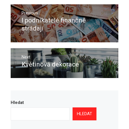
Navigace
pro
Previous
I podnikatelé finančně
Previous
příspěvek
post:
strádají
Next
Květinová dekorace
Next
post:
Hledat
HLEDAT